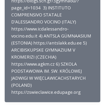
https://blogs.sch.gr/3gymnaou/?
page_id=1034 3) INSTITUTO
COMPRENSIVO STATALE
D’ALESSANDRO VOCINO (ITALY)
https://www.icdalessandro-
vocino.edu.it 4) ANTSLA GÜMNAASIUM
(ESTONIA) https://antslakk.edu.ee 5)
ARCIBISKUPSKE GYMNAZIUM V
KROMERIZI (CZECHIA)
https://www.agkm.cz 6) SZKOLA
PODSTAWOWA IM. SW. KRÓLOWEJ
JADWIGI W WIĘCLAWICACHSTARYCH
(POLAND)
https://zswieclawice.edupage.org