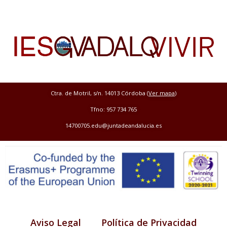
Ctra. de Motril, s/n. 14013 Córdoba (
Ver mapa
)
Tfno: 957 734 765
14700705.edu@juntadeandalucia.es
Aviso Legal
Política de Privacidad