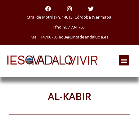
Ir
F
I
T
a
n
w
al
c
s
i
Ctra. de Motril s/n. 14013. Córdoba (
Ver mapa
)
e
t
t
contenido
Tfno: 957 734 765.
b
a
t
o
g
e
Mail: 14700705.edu@juntadeandalucia.es
o
r
r
k
a
m
Men
AL-KABIR