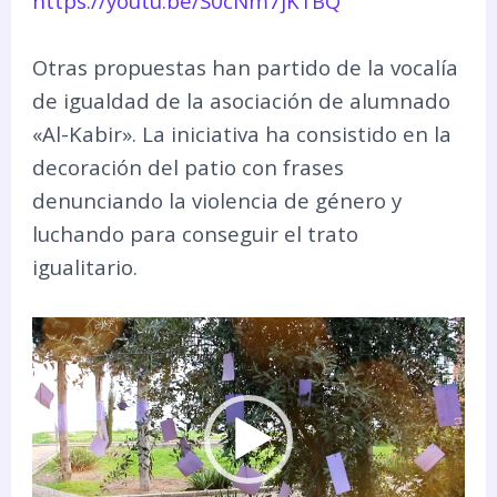
https://youtu.be/S0cNm7jK1BQ
Otras propuestas han partido de la vocalía
de igualdad de la asociación de alumnado
«Al-Kabir». La iniciativa ha consistido en la
decoración del patio con frases
denunciando la violencia de género y
luchando para conseguir el trato
igualitario.
Reproductor
de
vídeo