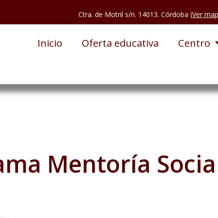
Ctra. de Motril s/n. 14013. Córdoba (
Ver ma
Inicio
Oferta educativa
Centro
ama Mentoría Social