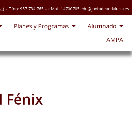
pa
) – Tfno: 957 734 765
– eMail: 14700705.edu@juntadeandalucia.es
Planes y Programas
Alumnado
AMPA
 Fénix