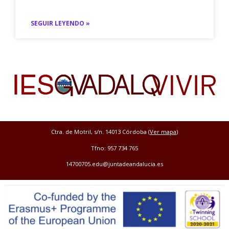
SEGUIR LEYENDO »
Ctra. de Motril, s/n. 14013 Córdoba (
Ver mapa
)
Tfno: 957 734 765
14700705.edu@juntadeandalucia.es