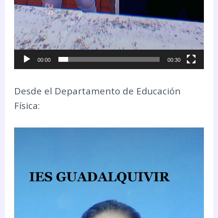
00:00
00:30
Desde el Departamento de Educación
Física:
Reproductor
de
vídeo