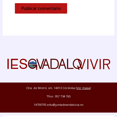
Ctra. de Motril, s/n. 14013 Córdoba (
Ver mapa
)
Tfno: 957 734 765
14700705.edu@juntadeandalucia.es