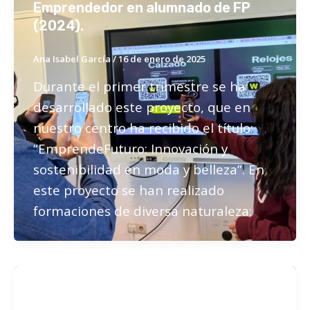
Emprendedor en alumnado de FP
(2024).
Ana Isabel García
/
16 de enero de 2025
Durante el primer trimestre se ha
desarrollado este proyecto, que en
nuestro centro ha recibido el título:
“EmprendeFuturo: Innovación y
sostenibilidad en moda y belleza”. En
este proyecto se han realizado
formaciones de diversa naturaleza:
Actividades