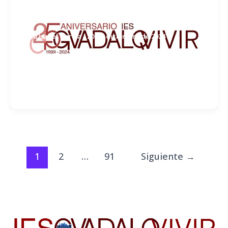
FELIZ NAVIDAD #NavidadVerde
Ana Isabel García
/
20 de diciembre de 2024
¡FELIZ NAVIDAD!
https://www.instagram.com/p/DDzJptJi
sVU
1
2
…
91
Siguiente
→