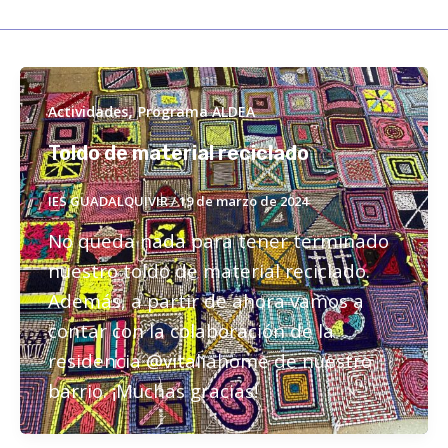
,
Actividades
Programa ALDEA
Toldo de material reciclado
IES GUADALQUIVIR
/
19 de marzo de 2024
No queda nada para tener terminado
nuestro toldo de material reciclado.
Además, a partir de ahora vamos a
contar con la colaboración de la
residencia @vitaliahome de nuestro
barrio. ¡Muchas gracias!