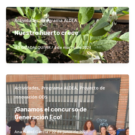
,
Actividades
Programa ALDEA
Nuestro huerto crece
IES GUADALQUIVIR
/
4 de marzo de 2024
,
,
Actividades
Programa ALDEA
Proyecto de
Innovación ODS
¡Ganamos el concurso de
Generación Eco!
Ana Isabel García
/
22 de junio de 2023