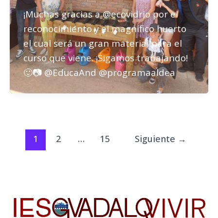
¡Muchas gracias a @ecovidrio por el
reconocimiento y el magnífico huerto
el cual será un gran material para el
curso que viene. ¡Sigamos trabajando!
🙂📷 @EducaAnd @programaaldea
1
2
…
15
Siguiente
→