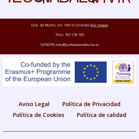
Ctra. de Motril, s/n. 14013 Córdoba (
Ver mapa
)
Tfno: 957 734 765
14700705.edu@juntadeandalucia.es
Aviso Legal
Política de Privacidad
Política de Cookies
Política de calidad