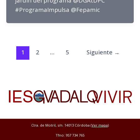
jardín del programa @DGAtDPC
#ProgramaImpulsa @Fepamic
1
2
…
5
Siguiente
→
Ctra. de Motril, s/n. 14013 Córdoba (
Ver mapa
)
Tfno: 957 734 765