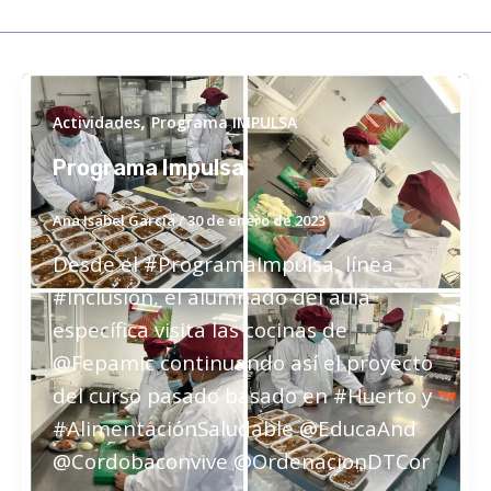
,
Actividades
Programa IMPULSA
Programa Impulsa
Ana Isabel García
/
30 de enero de 2023
Desde el #ProgramaImpulsa, línea
#Inclusión, el alumnado del aula
específica visita las cocinas de
@Fepamic continuando así el proyecto
del curso pasado basado en #Huerto y
#AlimentaciónSaludable @EducaAnd
@Cordobaconvive @OrdenacionDTCor