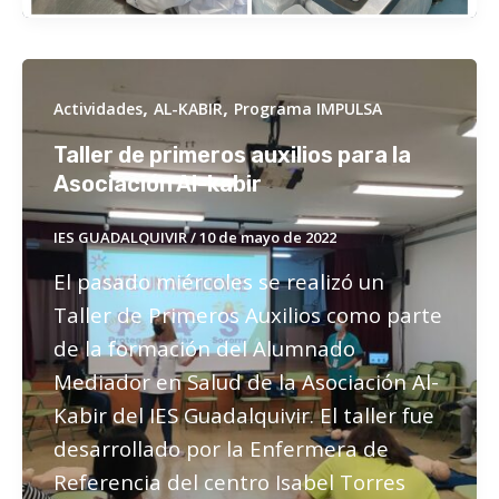
,
,
Actividades
AL-KABIR
Programa IMPULSA
Taller de primeros auxilios para la
Asociación Al-kabir
IES GUADALQUIVIR
/
10 de mayo de 2022
El pasado miércoles se realizó un
Taller de Primeros Auxilios como parte
de la formación del Alumnado
Mediador en Salud de la Asociación Al-
Kabir del IES Guadalquivir. El taller fue
desarrollado por la Enfermera de
Referencia del centro Isabel Torres