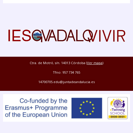
Ctra. de Motril, s/n. 14013 Córdoba (
Ver mapa
)
Tfno: 957 734 765
14700705.edu@juntadeandalucia.es