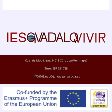
Ctra. de Motril, s/n. 14013 Córdoba (
Ver mapa
)
Tfno: 957 734 765
14700705.edu@juntadeandalucia.es