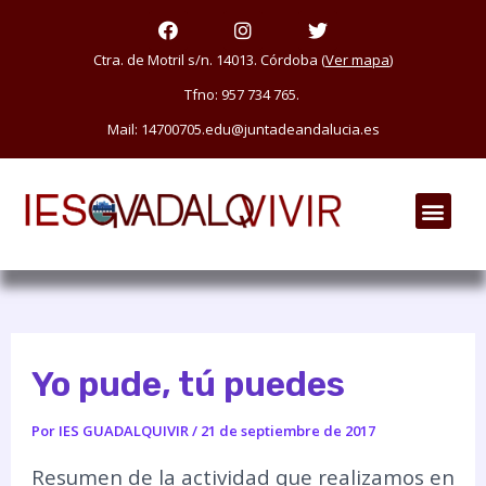
Ir
F
I
T
a
n
w
al
c
s
i
Ctra. de Motril s/n. 14013. Córdoba (
Ver mapa
)
e
t
t
contenido
Tfno: 957 734 765.
b
a
t
o
g
e
Mail: 14700705.edu@juntadeandalucia.es
o
r
r
k
a
m
Men
Yo pude, tú puedes
Por
IES GUADALQUIVIR
/
21 de septiembre de 2017
Resumen de la actividad que realizamos en