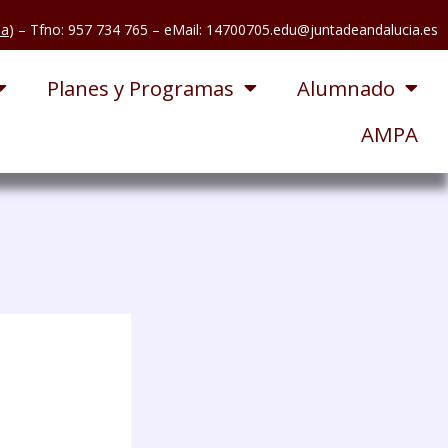
pa
) – Tfno: 957 734 765
– eMail: 14700705.edu@juntadeandalucia.es
Planes y Programas
Alumnado
AMPA