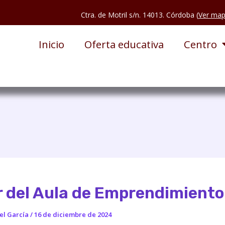
Ctra. de Motril s/n. 14013. Córdoba (
Ver ma
Inicio
Oferta educativa
Centro
r del Aula de Emprendimiento
el García
/
16 de diciembre de 2024