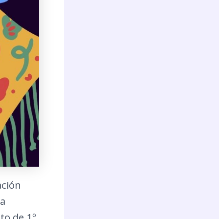
ación
ra
to de 1º