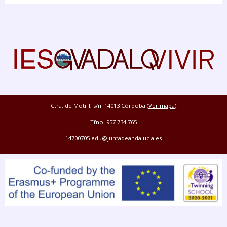
Ctra. de Motril, s/n. 14013 Córdoba (
Ver mapa
)
Tfno: 957 734 765
14700705.edu@juntadeandalucia.es