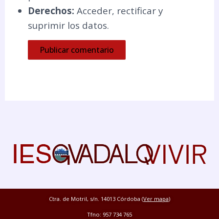
Derechos:
Acceder, rectificar y
suprimir los datos.
Ctra. de Motril, s/n. 14013 Córdoba (
Ver mapa
)
Tfno: 957 734 765