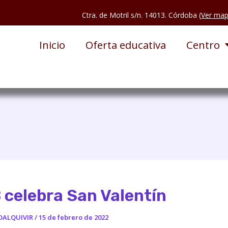
Ctra. de Motril s/n. 14013. Córdoba (
Ver ma
Inicio
Oferta educativa
Centro
 celebra San Valentín
DALQUIVIR
/
15 de febrero de 2022