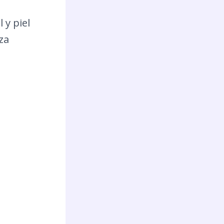
 y piel
uza