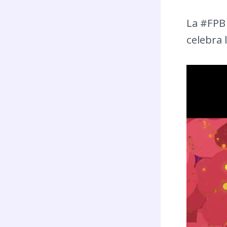
La #FPB 
celebra
Reprodu
de
vídeo