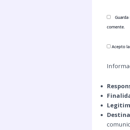
Guarda 
comente.
Acepto la 
Informac
Respons
Finalid
Legitim
Destina
comunica