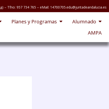
pa
) – Tfno: 957 734 765
– eMail: 14700705.edu@juntadeandalucia.es
Planes y Programas
Alumnado
AMPA