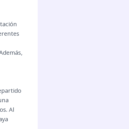
ntación
ferentes
. Además,
epartido
 una
os. Al
aya