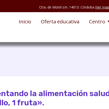
Ctra. de Motril s/n. 14013. Córdoba (
Ver ma
Inicio
Oferta educativa
Centro
ntando la alimentación salud
llo, 1 fruta».