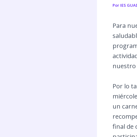
Por
IES GUA
Para nue
saludabl
program
activida
nuestro 
Por lo t
miércole
un carne
recompen
final d
particip