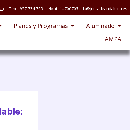
pa
) – Tfno: 957 734 765
– eMail: 14700705.edu@juntadeandalucia.es
Planes y Programas
Alumnado
AMPA
able: