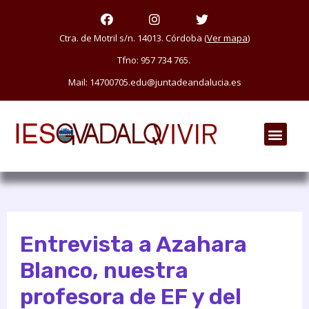
Ir
F
I
T
a
n
w
al
c
s
i
Ctra. de Motril s/n. 14013. Córdoba (
Ver mapa
)
e
t
t
contenido
Tfno: 957 734 765.
b
a
t
o
g
e
Mail: 14700705.edu@juntadeandalucia.es
o
r
r
k
a
m
Men
Entrevista a Azahara
Blanco, nuestra
profesora de EF y del