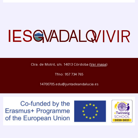
Ctra. de Motril, s/n. 14013 Córdoba (
Ver mapa
)
Tfno: 957 734 765
14700705.edu@juntadeandalucia.es