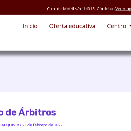
Ctra. de Motril s/n. 14013. Córdoba (
Ver ma
Inicio
Oferta educativa
Centro
 de Árbitros
DALQUIVIR
/
23 de febrero de 2022