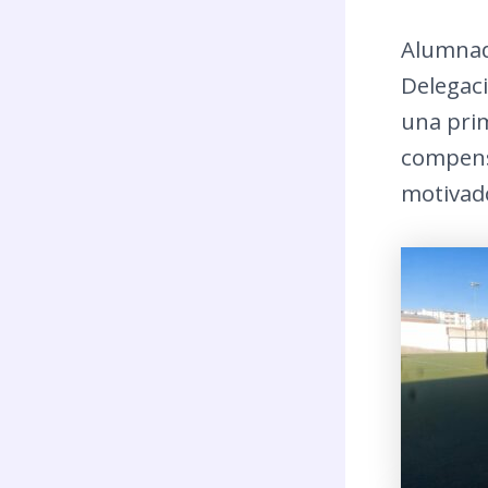
Alumnado
Delegac
una prim
compens
motivado