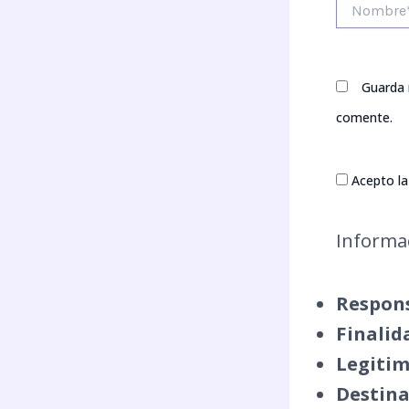
Guarda 
comente.
Acepto la 
Informac
Respons
Finalid
Legitim
Destina