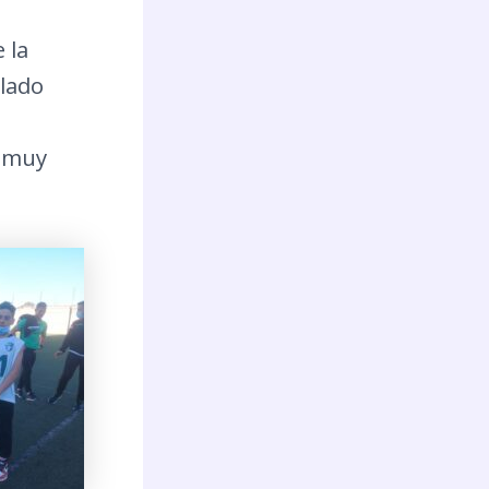
 la
llado
á muy