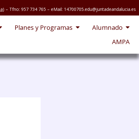
pa
) – Tfno: 957 734 765
– eMail: 14700705.edu@juntadeandalucia.es
Planes y Programas
Alumnado
AMPA