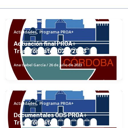
,
Actividades
Programa PROA+
Actuación final PROA+
Transfórmate 2022/2023
Ana Isabel García
/
26 de julio de 2023
,
Actividades
Programa PROA+
Documentales ODS PROA+
Transfórmate