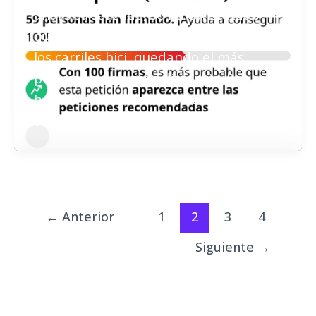
análisis realizado, se ha constatado
que “no aparecemos en el mapa” de
los carriles bici, quedando el más
próximo a una gran distancia. Por eso
hemos desarrollado una doble
campaña. De recogida
←
Anterior
1
2
3
4
Siguiente
→