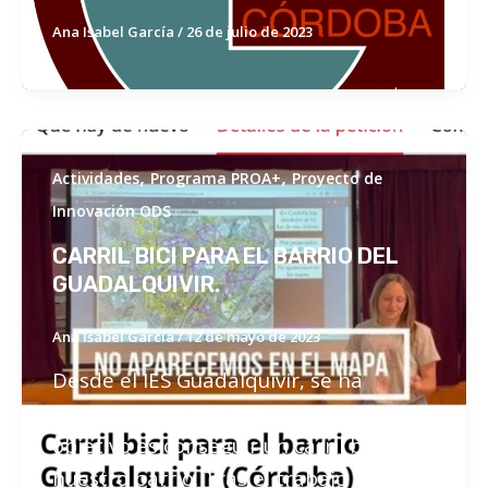
Ana Isabel García
/
26 de julio de 2023
,
,
Actividades
Programa PROA+
Proyecto de
Innovación ODS
CARRIL BICI PARA EL BARRIO DEL
GUADALQUIVIR.
Ana Isabel García
/
12 de mayo de 2023
Desde el IES Guadalquivir, se ha
comenzado una campaña cuyo
objetivo es conseguir un carril bici para
nuestro barrio. Tras el trabajo de