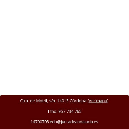
Ctra. de Motril, s/n. 14013 Córdoba (
Ver mapa
)
Tfno: 957 734 765
14700705.edu@juntadeandalucia.es