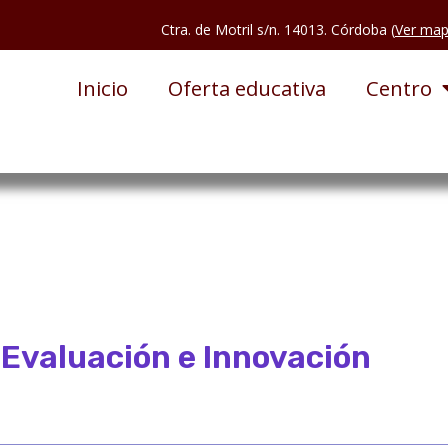
Ctra. de Motril s/n. 14013. Córdoba (
Ver ma
Inicio
Oferta educativa
Centro
 Evaluación e Innovación