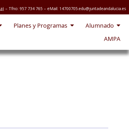
pa
) – Tfno: 957 734 765
– eMail: 14700705.edu@juntadeandalucia.es
Planes y Programas
Alumnado
AMPA