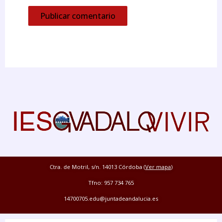
Ctra. de Motril, s/n. 14013 Córdoba (
Ver mapa
)
Tfno: 957 734 765
14700705.edu@juntadeandalucia.es