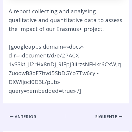
A report collecting and analysing
qualitative and quantitative data to assess
the impact of our Erasmus+ project.
[googleapps domain=»docs»
dir=»document/d/e/2PACX-
1vSSkt_Jl2rHx8nDj_9lFpj3iirzsNFHkr6CxWJq
ZuoowB8oF7hvd5SbDGYp7Tw6cyj-
DXWijocl0D3L/pub»
query=»embedded=true» /]
ANTERIOR
SIGUIENTE