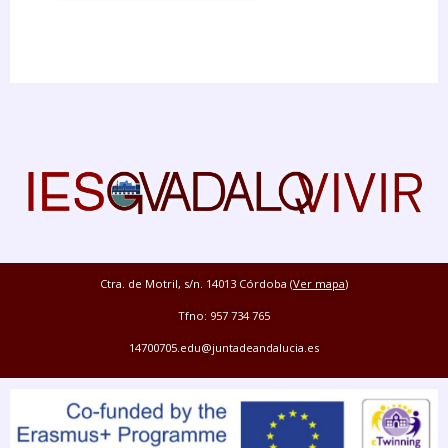
Ctra. de Motril, s/n. 14013 Córdoba (
Ver mapa
)
Tfno: 957 734 765
14700705.edu@juntadeandalucia.es