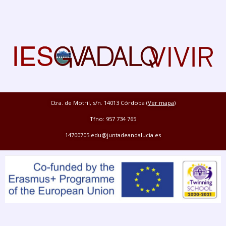
Ctra. de Motril, s/n. 14013 Córdoba (
Ver mapa
)
Tfno: 957 734 765
14700705.edu@juntadeandalucia.es