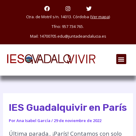
Ir
F
I
T
a
n
w
al
c
s
i
Ctra. de Motril s/n. 14013. Córdoba (
Ver mapa
)
e
t
t
contenido
Tfno: 957 734 765.
b
a
t
o
g
e
Mail: 14700705.edu@juntadeandalucia.es
o
r
r
k
a
m
Men
IES Guadalquivir en París
Por
Ana Isabel García
/
29 de noviembre de 2022
Última parada.. ¡París! Contamos con solo