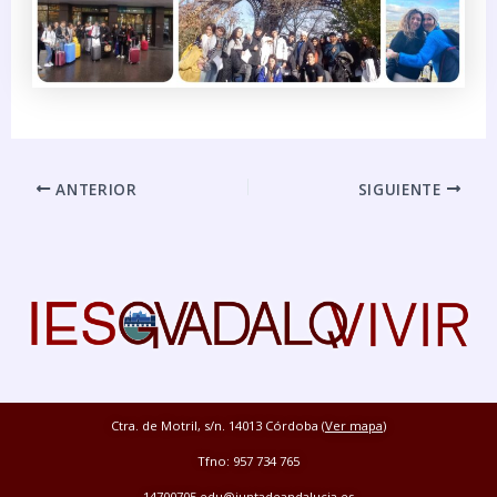
ANTERIOR
SIGUIENTE
Ctra. de Motril, s/n. 14013 Córdoba (
Ver mapa
)
Tfno: 957 734 765
14700705.edu@juntadeandalucia.es