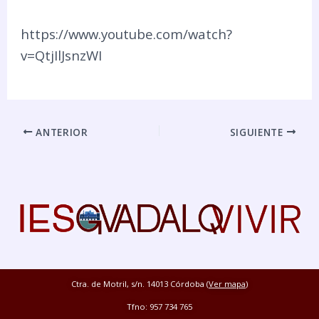
https://www.youtube.com/watch?
v=QtjIlJsnzWI
ANTERIOR
SIGUIENTE
Ctra. de Motril, s/n. 14013 Córdoba (
Ver mapa
)
Tfno: 957 734 765