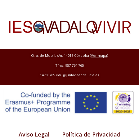
Ctra. de Motril, s/n. 14013 Córdoba (
Ver mapa
)
Tfno: 957 734 765
14700705.edu@juntadeandalucia.es
Aviso Legal
Política de Privacidad