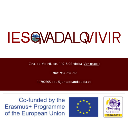
Ctra. de Motril, s/n. 14013 Córdoba (
Ver mapa
)
Tfno: 957 734 765
14700705.edu@juntadeandalucia.es