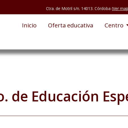
Ctra. de Motril s/n. 14013. Córdoba (
Ver ma
Inicio
Oferta educativa
Centro
. de Educación Esp