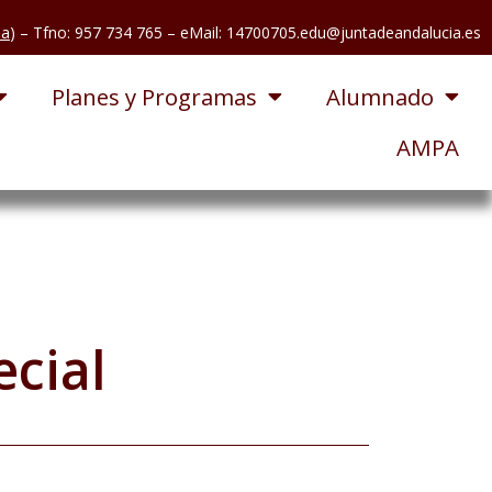
pa
) – Tfno: 957 734 765
– eMail: 14700705.edu@juntadeandalucia.es
Planes y Programas
Alumnado
AMPA
ecial