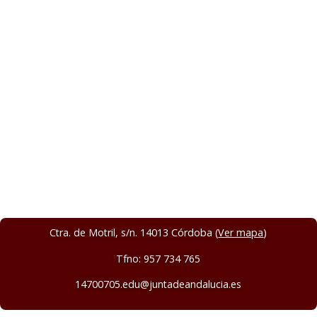
Ctra. de Motril, s/n. 14013 Córdoba (
Ver mapa
)
Tfno: 957 734 765
14700705.edu@juntadeandalucia.es