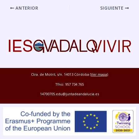
ANTERIOR
SIGUIENTE
Ctra. de Motril, s/n. 14013 Córdoba (
Ver mapa
)
Tfno: 957 734 765
14700705.edu@juntadeandalucia.es