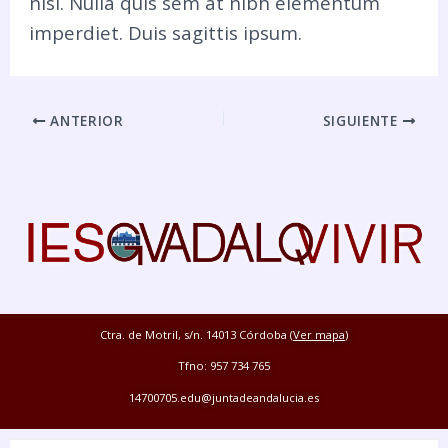
nisi. Nulla quis sem at nibh elementum
imperdiet. Duis sagittis ipsum.
ANTERIOR
SIGUIENTE
Ctra. de Motril, s/n. 14013 Córdoba (
Ver mapa
)
Tfno: 957 734 765
14700705.edu@juntadeandalucia.es