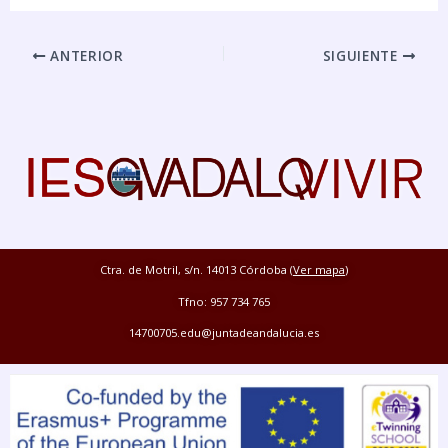
ANTERIOR
SIGUIENTE
Ctra. de Motril, s/n. 14013 Córdoba (
Ver mapa
)
Tfno: 957 734 765
14700705.edu@juntadeandalucia.es